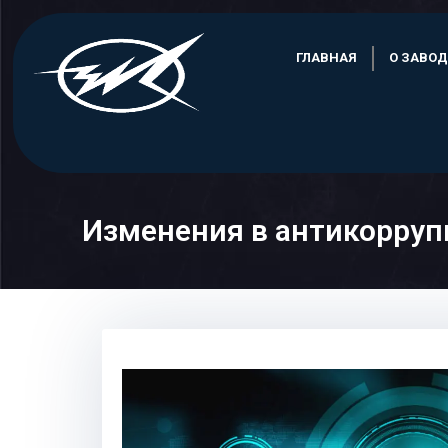
Skip
to
ГЛАВНАЯ
О ЗАВОД
content
Изменения в антикорруп