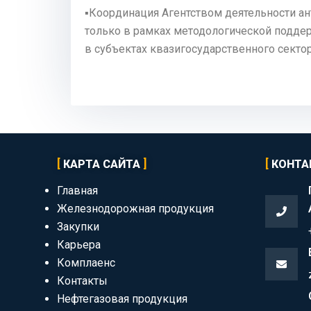
▪️Координация Агентством деятельности а
только в рамках методологической подде
в субъектах квазигосударственного сектор
КАРТА САЙТА
КОНТА
Главная
Железнодорожная продукция
Закупки
Карьера
Комплаенс
Контакты
Нефтегазовая продукция