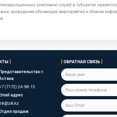
нтикоррупционных комплаенс-служб в субъектах квазигосу
ржки, проведения обучающих мероприятий и обмена инфо
а.
КТЫ
ОБРАТНАЯ СВЯЗЬ
Представительство г.
Астана
+7 (7172) 24-98-15
Email адрес
zik@zik.kz
Отдел продаж