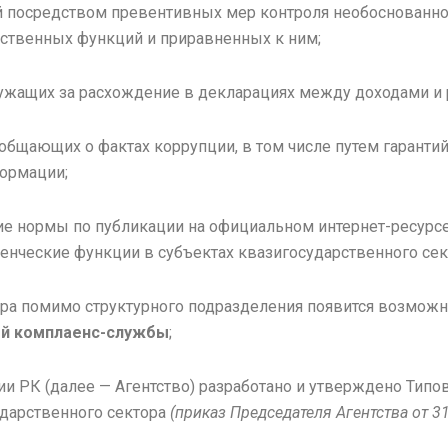
 посредством превентивных мер контроля необоснованно
ственных функций и приравненных к ним;
лужащих за расхождение в декларациях между доходами и 
общающих о фактах коррупции, в том числе путем гарантий
ормации;
вие нормы по публикации на официальном интернет-ресурс
нческие функции в субъектах квазигосударственного сек
тора помимо структурного подразделения появится возможн
ой комплаенс-службы
;
ии РК (далее — Агентство) разработано и утверждено Тип
ударственного сектора
(приказ Председателя Агентства от 3