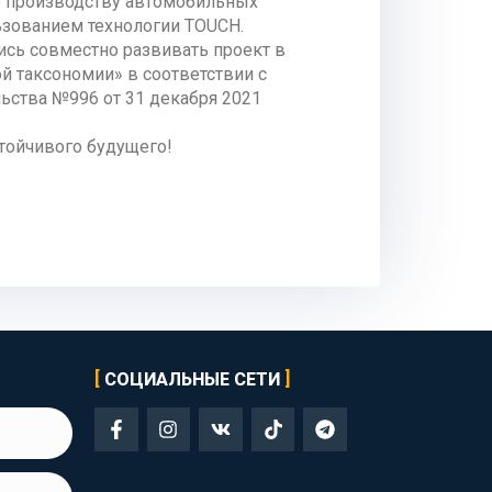
по производству автомобильных
ьзованием технологии TOUCH.
сь совместно развивать проект в
й таксономии» в соответствии с
ства №996 от 31 декабря 2021
стойчивого будущего!
СОЦИАЛЬНЫЕ СЕТИ
F
I
V
T
T
a
n
k
i
e
c
s
k
l
e
t
t
e