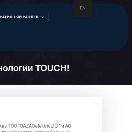
EN
РАТИВНЫЙ РАЗДЕЛ
хнологии TOUCH!
у ТОО “QAZAQelektricLTD” и АО