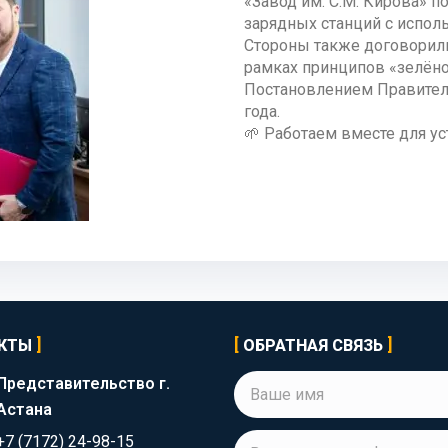
«Завод им. С.М. Кирова» 
зарядных станций с испол
Стороны также договорили
рамках принципов «зелёно
Постановлением Правитель
года.
🌱 Работаем вместе для у
КТЫ
ОБРАТНАЯ СВЯЗЬ
Представительство г.
Астана
+7 (7172) 24-98-15