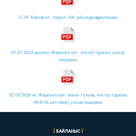
«С.М. Киров ат. зауыт» АҚ ұйымдық құрылымы
01.07.2024 жылғы Жарғыға өзг. енгізу туралы үзінді
көшірме
02.03.2026 ж. Жарғыға өзг. және толықт. енгізу туралы
(№4/26 хаттама) үзінді көшірме
БАЙЛАНЫС