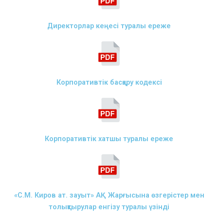
Директорлар кеңесі туралы ереже
Корпоративтік басқару кодексі
Корпоративтік хатшы туралы ереже
«С.М. Киров ат. зауыт» АҚ Жарғысына өзгерістер мен
толықтырулар енгізу туралы үзінді