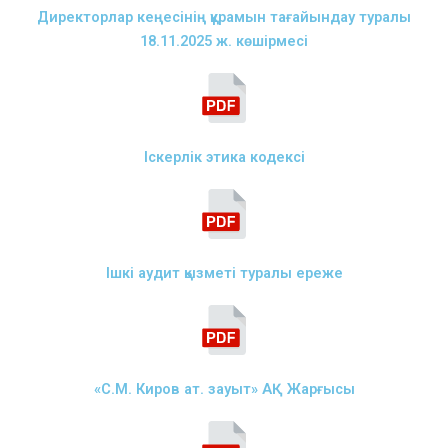
Директорлар кеңесінің құрамын тағайындау туралы
18.11.2025 ж. көшірмесі
Іскерлік этика кодексі
Ішкі аудит қызметі туралы ереже
«С.М. Киров ат. зауыт» АҚ Жарғысы