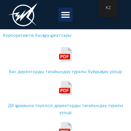
Skip
KZ
to
Menu
content
Корпоративтік басқару құжаттары
Бас директорды тағайындау туралы бұйрықтан үзінді
ДК құрамына тәуелсіз директорды тағайындау туралы
үзінді