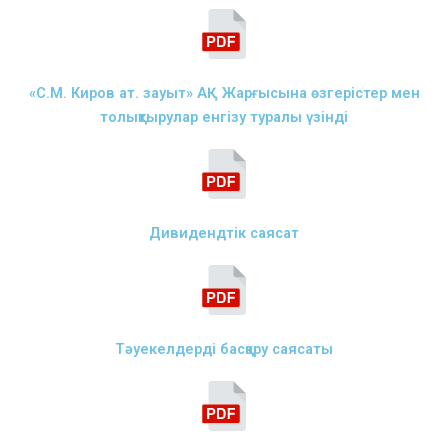
«С.М. Киров ат. зауыт» АҚ Жарғысына өзгерістер мен
толықтырулар енгізу туралы үзінді
Дивидендтік саясат
Тәуекелдерді басқару саясаты