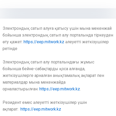
Электрондық сатып алуға қатысу үшін мына мекенжай
бойынша электрондық сатып алу порталында тіркеуден
өту қажет:
https://eep.mitwork.kz
әлеуетті жеткізушілер
ретінде
Электрондық сатып алу порталындағы жұмыс
бойынша бейне-сабақтарды қоса алғанда,
жеткізушілерге арналған анықтамалық ақпарат пен
материалдар мына мекенжайда
орналастырылған:
https://eep.mitwork.kz
.
Резидент емес әлеуетті жеткізушілер үшін
ақпарат:
https://eep.mitwork.kz