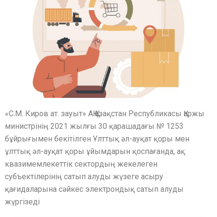
«С.М. Киров ат. зауыт» АҚ Қазақстан Республикасы Қаржы
министрінің 2021 жылғы 30 қарашадағы № 1253
бұйрығымен бекітілген Ұлттық әл-ауқат қоры мен
ұлттық әл-ауқат қоры ұйымдарын қоспағанда, ақ
квазимемлекеттік сектордың жекелеген
субъектілерінің сатып алуды жүзеге асыру
қағидаларына сәйкес электрондық сатып алуды
жүргізеді