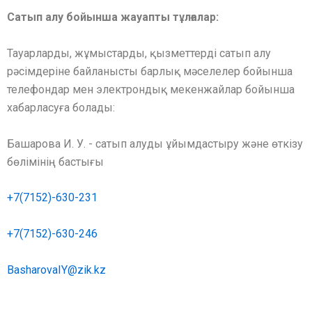
Сатып алу бойынша жауапты тұлғалар:
Тауарларды, жұмыстарды, қызметтерді сатып алу
рәсімдеріне байланысты барлық мәселелер бойынша
телефондар мен электрондық мекенжайлар бойынша
хабарласуға болады:
Башарова И. У. - сатып алуды ұйымдастыру және өткізу
бөлімінің бастығы
+7(7152)-630-231
+7(7152)-630-246
BasharovaIY@zik.kz