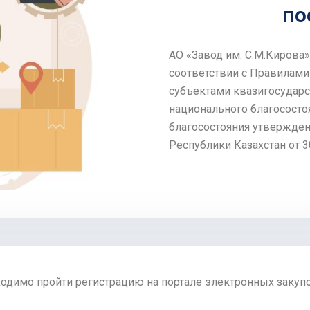
по
АО «Завод им. С.М.Кирова
соответствии с Правилам
субъектами квазигосударс
национального благососто
благосостояния утвержде
Республики Казахстан от 3
ходимо пройти регистрацию на портале электронных закупо