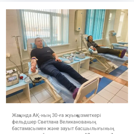
Жақында АҚ-ның 30-ға жуық қызметкері
фельдшер Светлана Великанованың
бастамасымен және зауыт басшылығының