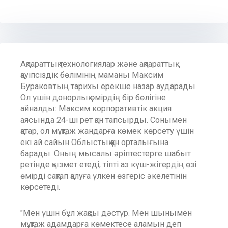
Ақпараттық технологиялар және ақпараттық
қауіпсіздік бөлімінің маманы Максим
Бураковтың тарихы ерекше назар аударады.
Ол үшін донорлық өмірдің бір бөлігіне
айналды: Максим корпоративтік акция
аясында 24-ші рет қан тапсырды. Сонымен
қатар, ол мұқтаж жандарға көмек көрсету үшін
екі ай сайын Облыстық қан орталығына
барады. Оның мысалы әріптестерге шабыт
ретінде қызмет етеді, тіпті аз күш-жігердің өзі
өмірді сақтап қалуға үлкен өзгеріс әкелетінін
көрсетеді.
"Мен үшін бұл жақсы дәстүр. Мен шынымен
мұқтаж адамдарға көмектесе аламын деп