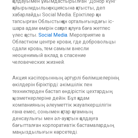
қолдауымен ұйымдастырылған "Донор күні"
қайырымдылық акциясына қатысты, деп
хабарлайды Social Media. Еріктілер қан
тапсырған Облыстық қан орталығындағы іс-
шара адам өмірін сақтап қалуға баға жетпес
үлес қосты.
Social Media
. Мероприятие
в
Областном центре крови, где добровольцы
сдали кровь, тем самым внесли
неоценимый вклад в спасение
человеческих жизней.
Акция кәсіпорынның әртүрлі бөлімшелерінің
өкілдерін біріктірді: әкімшілік пен
техниктерден бастап өндірістік цехтардың
қызметкерлеріне дейін. Бұл қадам
компанияның әлеуметтік жауапкершілігін
ғана емес, сонымен қатар қоғамның
денсаулығы мен әл-ауқатын қолдауға
бағытталған корпоративтік бастамалардың
маңыздылығын көрсетеді.