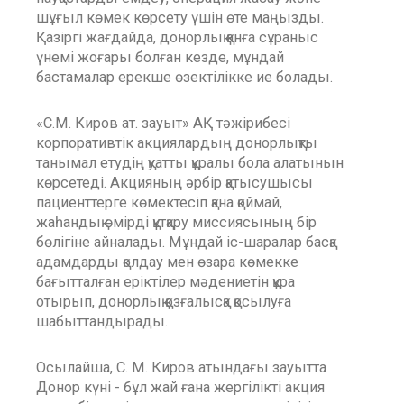
шұғыл көмек көрсету үшін өте маңызды.
Қазіргі жағдайда, донорлық қанға сұраныс
үнемі жоғары болған кезде, мұндай
бастамалар ерекше өзектілікке ие болады.
«С.М. Киров ат. зауыт» АҚ тәжірибесі
корпоративтік акциялардың донорлықты
танымал етудің қуатты құралы бола алатынын
көрсетеді. Акцияның әрбір қатысушысы
пациенттерге көмектесіп қана қоймай,
жаһандық өмірді құтқару миссиясының бір
бөлігіне айналады. Мұндай іс-шаралар басқа
адамдарды қолдау мен өзара көмекке
бағытталған еріктілер мәдениетін құра
отырып, донорлық қозғалысқа қосылуға
шабыттандырады.
Осылайша, С. М. Киров атындағы зауытта
Донор күні - бұл жай ғана жергілікті акция