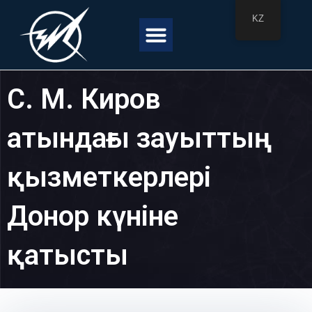
Skip
KZ
to
Menu
content
С. М. Киров
атындағы зауыттың
қызметкерлері
Донор күніне
қатысты