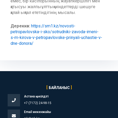
емес, бір кәсіпорынның жауапкершілігі мен
қатысуы жалпыұлттық міндеттерді шешуге
қалай ықпал ететіндігінің мысалы.
Дереккөз:
https://sm1.kz/novosti-
petropavlovska-i-sko/sotrudniki-zavoda-imeni-
s-m-kirova-v-petropavlovske-prinyali-uchastie-v-
dne-donora/
БАЙЛАНЫС
Астана қ. өкілдігі
+7 (7172) 24-98-15
Email мекенжайы