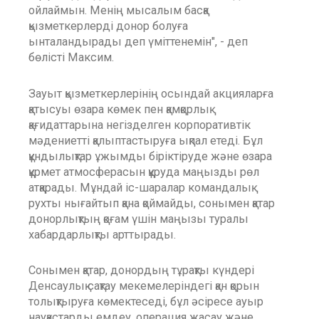
ойлаймын. Менің мысалым басқа
қызметкерлерді донор болуға
ынталандырады деп үміттенемін", - деп
бөлісті Максим.
Зауыт қызметкерлерінің осындай акцияларға
қатысуы өзара көмек пен қамқорлық
қағидаттарына негізделген корпоративтік
мәдениетті қалыптастыруға ықпал етеді. Бұл
құндылықтар ұжымды біріктіруде және өзара
құрмет атмосферасын құруда маңызды рөл
атқарады. Мұндай іс-шаралар командалық
рухты нығайтып қана қоймайды, сонымен қатар
донорлықтың қоғам үшін маңызы туралы
хабардарлықты арттырады.
Сонымен қатар, донордың тұрақты күндері
Денсаулық сақтау мекемелеріндегі қан қорын
толықтыруға көмектеседі, бұл әсіресе ауыр
науқастарды емдеу, операция жасау және